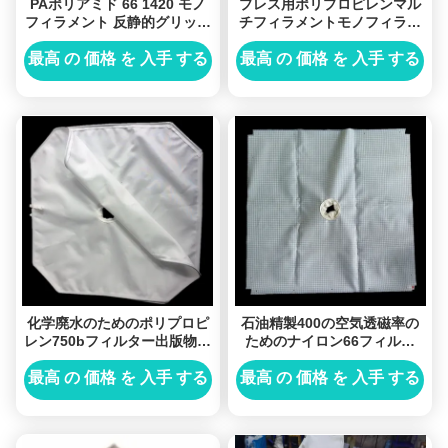
PAポリアミド 66 1420 モノ
プレス用ポリプロピレンマル
フィラメント 反静的グリッド
チフィラメントモノフィラメ
パターンフィルター布 パーム
ントフィルタークロス
オイルプレスプレートフィル
最高 の 価格 を 入手 する
最高 の 価格 を 入手 する
ター
化学廃水のためのポリプロピ
石油精製400の空気透磁率の
レン750bフィルター出版物の
ためのナイロン66フィルタ
フィルタ クロス
クロス
最高 の 価格 を 入手 する
最高 の 価格 を 入手 する