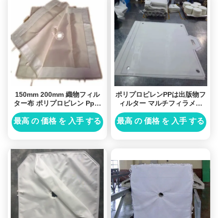
150mm 200mm 織物フィル
ポリプロピレンPPは出版物フ
ター布 ポリプロピレン Ppフ
ィルター マルチフィラメン
ィルター布
ト/単繊維フィルター生地のた
めのフィルタ クロスを
最高 の 価格 を 入手 する
最高 の 価格 を 入手 する