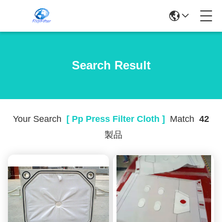
Search Result
Your Search
[ Pp Press Filter Cloth ]
Match
42
製品