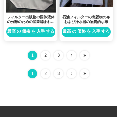
フィルター出版物の固体液体
石油フィルターの出版物の布
の分離のための産業編まれた
および浄水器の物質的な布
フィルタ クロスのポリプロピ
レン液体フィルター生地
最高 の 価格 を 入手 する
最高 の 価格 を 入手 する
1
2
3
1
2
3