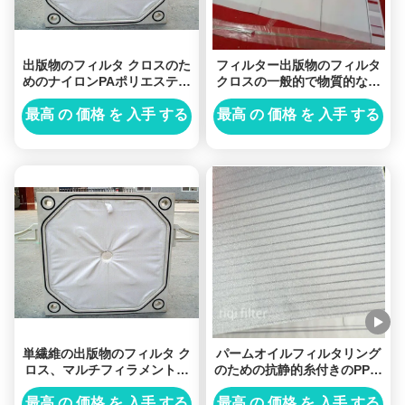
出版物のフィルタ クロスのた
フィルター出版物のフィルタ
めのナイロンPAポリエステル
クロスの一般的で物質的なポ
PE PPのモノラル フィラメン
リプロピレン
トのフィルタ クロス
最高 の 価格 を 入手 する
最高 の 価格 を 入手 する
単繊維の出版物のフィルタ ク
パームオイルフィルタリング
ロス、マルチフィラメントの
のための抗静的糸付きのPPモ
ポリプロピレン フィルター生
ノフィラメントフィルタ布
地
最高 の 価格 を 入手 する
最高 の 価格 を 入手 する