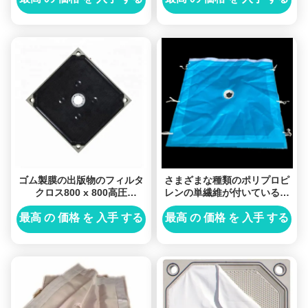
ゴム製膜の出版物のフィルタ
さまざまな種類のポリプロピ
クロス800 x 800高圧
レンの単繊維が付いているフ
Alkaliproof
ィルター出版物そして真空フ
ィルターのためのフィルタ ク
最高 の 価格 を 入手 する
最高 の 価格 を 入手 する
ロス