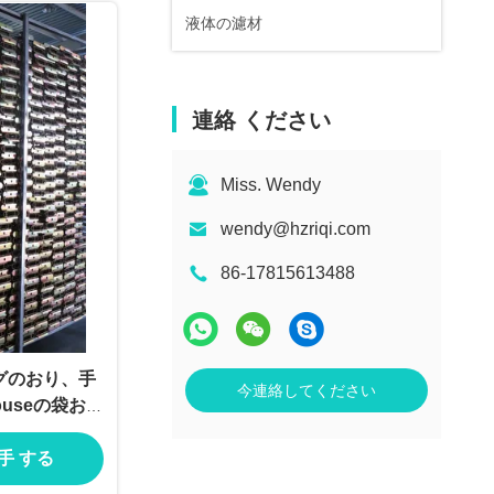
液体の濾材
連絡 ください
Miss. Wendy
wendy@hzriqi.com
86-17815613488
グのおり、手
今連絡してください
ouseの袋およ
入手 する