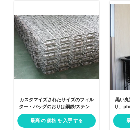
カスタマイズされたサイズのフィル
黒い丸
ター・バッグのおりは鋼鉄/ステンレ
り、ph
ス鋼に電流を通した
最高 の 価格 を 入手 する
最