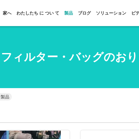
家へ
わたしたち に つい て
製品
ブログ
ソリューション
ビ
フィルター・バッグのおり
ン製品