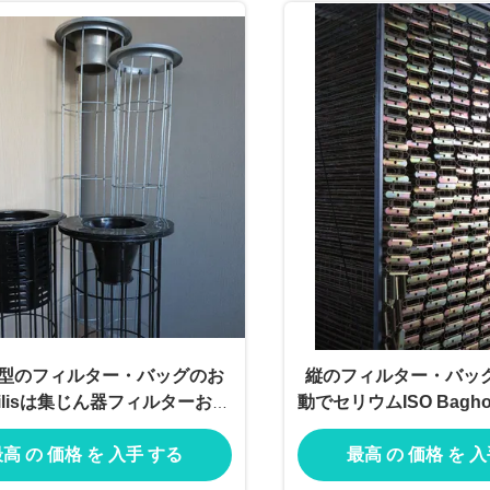
型のフィルター・バッグのお
縦のフィルター・バッ
ilisは集じん器フィルターおり
動でセリウムISO Bagh
を
びおり
高 の 価格 を 入手 する
最高 の 価格 を 