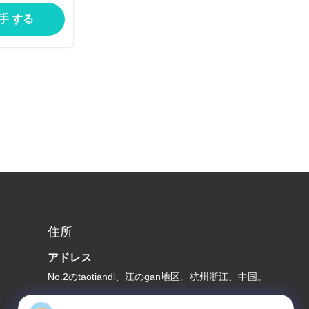
入手 する
住所
アドレス
No.2のtaotiandi、江のgan地区。杭州浙江、中国。
テレ