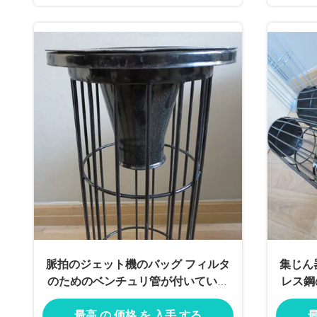
脈拍のジェット機のバッグ フィルタ
集じん器
のためのベンチュリ管が付いている
レス鋼
処理された上塗を施してあるシリコ
最高 の 価格 を 入手 する
最
ーンの鋼鉄フィルター・バッグのお