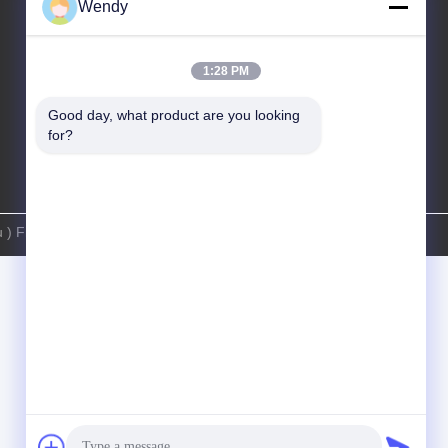
Wendy
86-571-86968206
1:28 PM
Good day, what product are you looking 
for?
 Filter Technology Co., Ltd. すべての権利は保護されています.