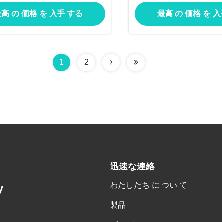
グ フレームのおり
グのおり
高 の 価格 を 入手 する
最高 の 価格 を 
1
2
迅速な連絡
わたしたち に つい て
y
製品