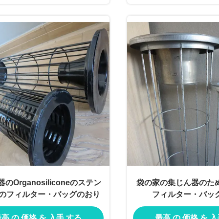
のOrganosiliconeのステン
袋の家の集じん器のた
のフィルター・バッグのおり
フィルター・バッ
高 の 価格 を 入手 する
最高 の 価格 を 