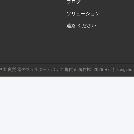
ブログ
ソリューション
連絡 ください
中国 良質 塵のフィルター・バッグ 提供者 著作権 -2026 Riqi ( Hangzhou )