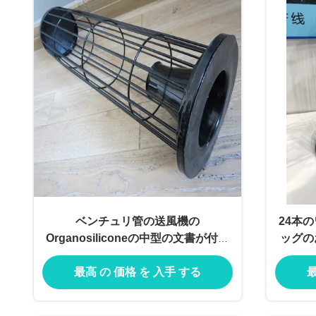
ベンチュリ管の送風機の
24本
Organosiliconeの中型の文書が付い
ッグの
ている円形のフィルター・バッグの
最高 の 価格 を 入手 する
最
おり