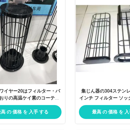
のワイヤー20はフィルター・バ
集じん器の304ステンレ
おりの高温ケイ素のコーティ
インチ フィルター ソッ
ングをワイヤーで縛る
ー・バッグ、おり
高 の 価格 を 入手 する
最高 の 価格 を 