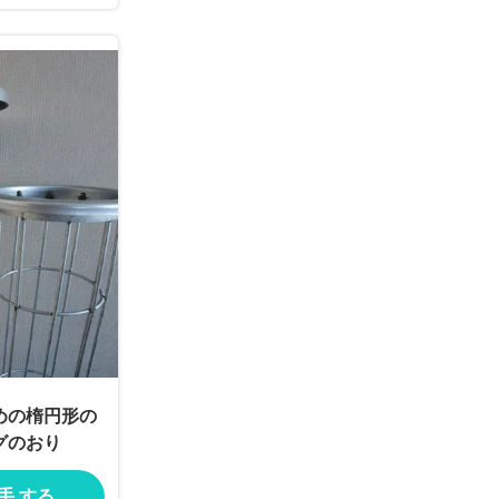
めの楕円形の
グのおり
入手 する