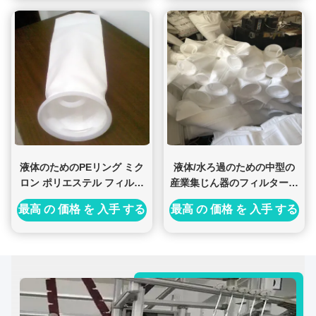
液体のためのPEリング ミク
液体/水ろ過のための中型の
ロン ポリエステル フィルタ
産業集じん器のフィルター・
ー・バッグ1.6mmの厚さ
バッグ
最高 の 価格 を 入手 する
最高 の 価格 を 入手 する