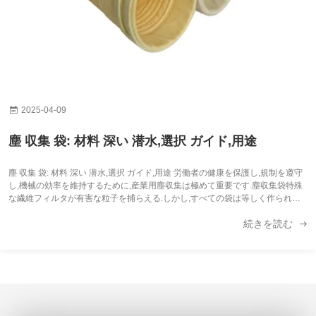
2025-04-09
塵 収集 袋: 材料 深い 潜水,選択 ガイド,用途
塵 収集 袋: 材料 深い 潜水,選択 ガイド,用途 労働者の健康を保護し,規制を遵守
し,機械の効率を維持するために,産業用塵収集は極めて重要です.塵収集袋特殊
な繊維フィルタが有害な粒子を捕らえる.しかし,すべての袋は等しく作られて
いるわけではありません.材料このガイドでは,重要なフィルターメディアを調
続きを読む
査しますPTFE膜,PPS,P84およびFMS必要なものを選べる方法です 産業用空気
流から微細粒子を (例えば,塵,煙,煙) 捕捉するために設計された工学製の繊維フ
ィルターである.彼らは障壁として機能し,汚染物質を保持しながら 清潔な空気
が通過できるようにする効果は次のことに依存します. 1精度...