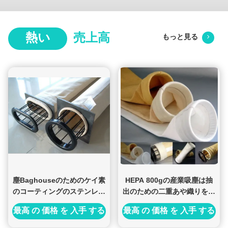
熱い
売上高
もっと見る
塵Baghouseのためのケイ素
HEPA 800gの産業吸塵は抽
のコーティングのステンレス
出のための二重あや織りを袋
鋼のバッグ フィルタ
に入れる
最高 の 価格 を 入手 する
最高 の 価格 を 入手 する