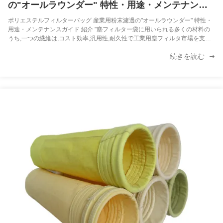
の"オールラウンダー" 特性・用途・メンテナンス
ガイド
ポリエステルフィルターバッグ 産業用粉末濾過の"オールラウンダー" 特性・
用途・メンテナンスガイド 紹介 "塵フィルター袋に用いられる多くの材料の
うち,一つの繊維は,コスト効率,汎用性,耐久性で工業用塵フィルタ市場を支配
しています.割?? 粉 で 満たさ れ た 家具 工場 から 塵 の 多い 水泥 工場 まで
続きを読む
この記事では,この"万能"の秘密と,なぜそれが産業用防塵の礎石なのかについ
て詳しく説明します!" 1ポリエステルフィルターバッグの基本特性 ポリエステ
ル (Polyethylene Terephthalate, PET) は,低温から中温環境での性能で知られ
る合成繊維です. 耐熱性: 連...