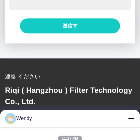
送信す
る
連絡 ください
Riqi ( Hangzhou ) Filter Technology
Co., Ltd.
メール
Wendy
wendy@hzriqi.com
11:27 PM