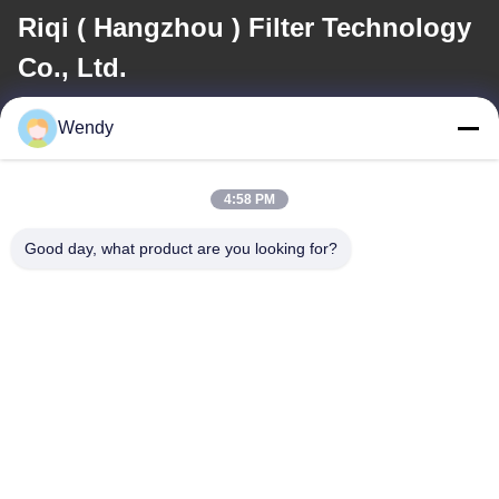
Riqi ( Hangzhou ) Filter Technology
Co., Ltd.
メール
Wendy
wendy@hzriqi.com
4:58 PM
Good day, what product are you looking for?
住所
アドレス
No.2のtaotiandi、江のgan地区。杭州浙江、中国。
テレ
86-571-86968206