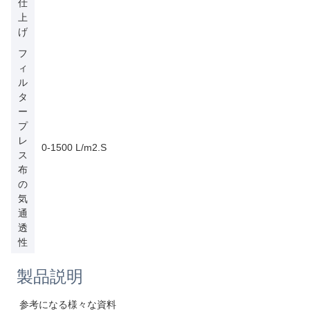
仕
上
げ
フ
ィ
ル
タ
ー
プ
レ
0-1500 L/m2.S
ス
布
の
気
通
透
性
製品説明
参考になる様々な資料