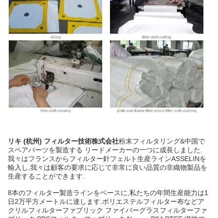
リキ (杭州) フィルター技術株式会社
粉末フィルタリング&中国で
スペアパーツを製造する リードメーカーの一つに成長しました.
我々はフランスからフィルター針フェルト生産ラインASSELINを
輸入し,我々は顧客の要求に応じて非常に良い品質の非織物製品を
生産することができます.
8本のフィルター製造ラインをベースに,私たちの年間生産能力は1
日2万平方メートルに達します.ポリエステルフィルター布などア
クリルフィルターファブリック ファイバーグラスフィルターファ