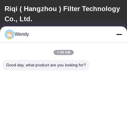
Riqi ( Hangzhou ) Filter Technology
Co., Ltd.
メール
Wendy
wendy@hzriqi.com
7:49 AM
Good day, what product are you looking for?
住所
アドレス
No.2のtaotiandi、江のgan地区。杭州浙江、中国。
テレ
86-571-86968206