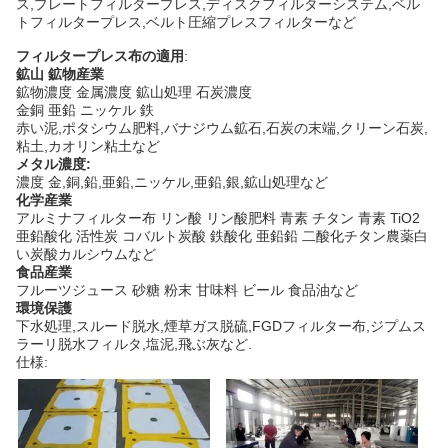
ス,プレートフィルタープレス,ディスクフィルターシステム,ベル
トフィルタープレス,ベルト圧縮プレスフィルターなど
フィルタープレス布の適用
:
鉱山 鉱物産業
鉱物濃度 金属濃度 鉱山処理 石炭濃度
金銅 亜鉛 ニッケル 鉄
赤い泥,ポタシウム肥料,バナジウム鉱石,石炭の末端,クリーン石炭,
粘土,カオリン粘土など
メタル濃度:
濃度 金,銅,鉛,亜鉛,ニッケル,亜鉛,銀,鉱山処理など
化学産業
アルミナフィルター布 リン酸 リン酸肥料 青素 チタン 青素 TiO2
亜鉛酸化 活性炭 コバルト炭酸 鉄酸化 亜鉛鉛 二酸化チタン農薬白
い炭酸カルシウムなど
食品産業
フルーツジュース 砂糖 粉末 甘味料 ビール 食品油など
環境保護
下水処理,スルード脱水,煙草ガス脱硫,FGDフィルター布,ジプムス
ラーリ脱水フィルタ,塩泥,飛ぶ灰など.
仕様: