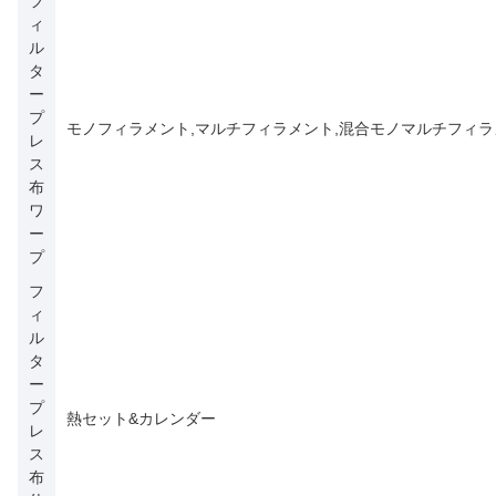
フ
ィ
ル
タ
ー
プ
モノフィラメント,マルチフィラメント,混合モノマルチフィラ
レ
ス
布
ワ
ー
プ
フ
ィ
ル
タ
ー
プ
熱セット&カレンダー
レ
ス
布