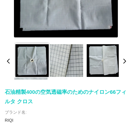
石油精製400の空気透磁率のためのナイロン66フィ
ルタ クロス
ブランド名:
RIQI