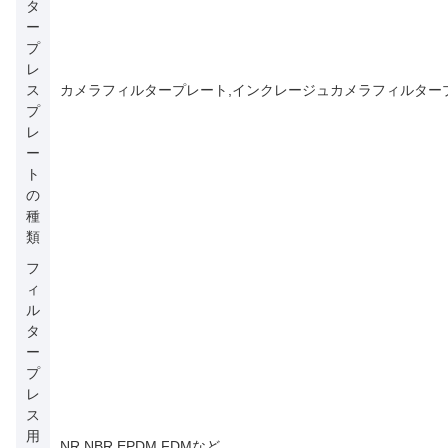
タ
ー
プ
レ
ス
カメラフィルタープレート,インクレージュカメラフィルター
プ
レ
ー
ト
の
種
類
フ
ィ
ル
タ
ー
プ
レ
ス
用
NR,NBR,EPDM,FDMなど