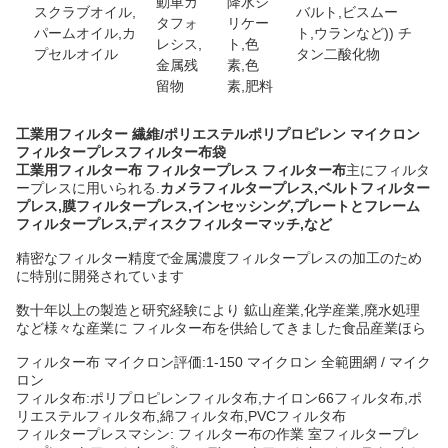
動車カ
降水シ
スクラブオイル,
バルト,ビスムー
タフォ
リケー
パームオイル,カ
ト,ウランなど)) チ
レシス,
ト,色
プセルオイル
タン二酸化物
金属残
素,色
留物
素,肥料
工業用フィルター 繊維/ポリエステルポリプロピレン マイクロン
フィルタープレスフィルター布袋
工業用フィルター布 フィルタープレス フィルター布
主にフィルタ
ープレスに用いられる.
カメラフィルタープレス,ベルトフィルター
プレス,膜フィルタープレス,インセッシング,プレートとフレーム
フィルタープレス,ディスクフィルターマッチ,など
精密なフィルター精度で金属濃度フィルタープレスの加工のため
に特別に開発されています
数十年以上の製造と研究経験により 鉱山産業,化学産業,廃水処理
など様々な産業に フィルター布を供給してきました食品産業ほら
フィルター布 マイクロン評価:1-150 マイクロン 全範囲網 / マイク
ロン
フィルタ布:ポリプロピレンフィルタ布,ナイロン66フィルタ布,ポ
リエステルフィルタ布,綿フィルタ布,PVCフィルタ布
フィルタープレスマシン: フィルター布の作業 室フィルタープレ