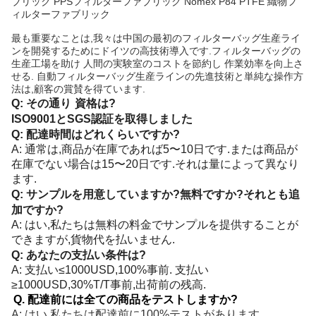
ブリック PPSフィルターファブリック Nomex P84 PTFE 織物フ
ィルターファブリック
最も重要なことは,我々は中国の最初のフィルターバッグ生産ライ
ンを開発するためにドイツの高技術導入です.フィルターバッグの
生産工場を助け 人間の実験室のコストを節約し 作業効率を向上さ
せる. 自動フィルターバッグ生産ラインの先進技術と単純な操作方
法は,顧客の賞賛を得ています.
Q: その通り
資格は?
ISO9001とSGS認証を取得しました
Q: 配達時間はどれくらいですか?
A: 通常は,商品が在庫であれば5〜10日です.または商品が
在庫でない場合は15〜20日です.それは量によって異なり
ます.
Q: サンプルを用意していますか?無料ですか?それとも追
加ですか?
A: はい,私たちは無料の料金でサンプルを提供することが
できますが,貨物代を払いません.
Q: あなたの支払い条件は?
A: 支払い≤1000USD,100%事前. 支払い
≥1000USD,30%T/T事前,出荷前の残高.
Q. 配達前には全ての商品をテストしますか?
A: はい,私たちは配達前に100%テストがあります