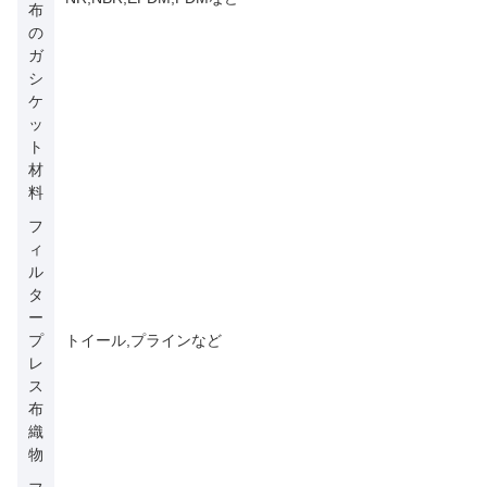
布
の
ガ
シ
ケ
ッ
ト
材
料
フ
ィ
ル
タ
ー
プ
トイール,プラインなど
レ
ス
布
織
物