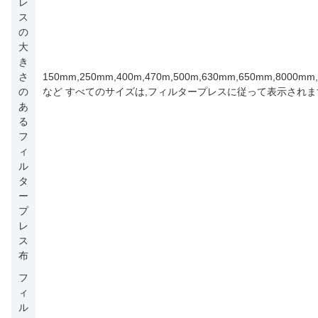
レ
ス
の
大
き
さ
150mm,250mm,400m,470m,500m,630mm,650mm,8000mm
の
など すべてのサイズは,フィルタープレスに従って表示されま
あ
る
フ
ィ
ル
タ
ー
プ
レ
ス
布
フ
ィ
ル