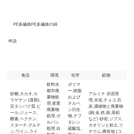
PE多繊維
PE多繊維の綿
申請
食品
環境
化学
鉱物
飲料水,
ポリマ
都市廃
ー,樹脂
砂糖,カカオ,カ
アルミナ 赤泥管
棄物処
および
ラゲナン (藻類),
理,水泥,チョコ,石
理,産業
テルペ
豆タンパク質,ビ
炭,濃縮物と廃棄物
廃棄物
ン衍生
ール,ジュース,
(銅,金,鉄,銀,亜鉛
処理,ガ
物,ナフ
酵素,ペクチン,
など) 砂岩,ジプス,
ルバン
タレン
スターチ,グルテ
カオリンと粘土,リ
処理,自
硫酸塩,
ン,ワイン,ライ
チウム,稀有地 (コ