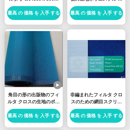
圧Alkaliproof
スタム化100m/ロール
最高 の 価格 を 入手 する
最高 の 価格 を 入手 する
角目の形の出版物のフィ
非編まれたフィルタ クロ
ルタ クロスの生地のポリ
スのための網目スクリー
エステル/合成物質
ンの生地ポリエステルを
最高 の 価格 を 入手 する
最高 の 価格 を 入手 する
形作る平織り