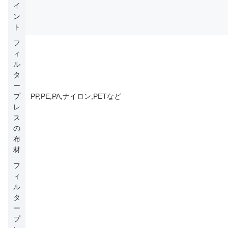
イ
ン
ト
フ
ィ
ル
タ
ー
プ
PP,PE,PA,ナイロン,PETなど
レ
ス
の
布
材
フ
ィ
ル
タ
ー
プ