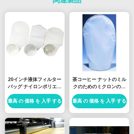
20インチ液体フィルター
茶コーヒー ナットのミル
バッグ ナイロンポリエス
クのためのミクロンのナ
テル マイクロンメッシュ
イロン網のフィルター・
最高 の 価格 を 入手 する
フィルターバッグ
最高 の 価格 を 入手 する
バッグのドローストリン
グ