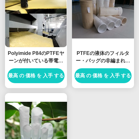
Polyimide P84のPTFEヤ
PTFEの液体のフィルタ
ーンが付いている帯電防
ー・バッグの非編まれた
止フィルター・バッグ
マイクロ反アルカリ反酸
最高 の 価格 を 入手 する
1x1x1m
最高 の 価格 を 入手 する
性