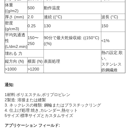
体重
500
動作温度
((g/m2)
厚さ (mm)
2.0
連続 ((°C)
波長 (°C)
密度
0.25
130
150
(g/cm3)
平均気通透
150〜
90分で最大乾燥収縮: ((150°C)
性
<1%
250
((%)
(L/dm2.min)
熱の設定,歌
壊れる 力
い,
縦方向 (N)
横面 (N)
表面処理
ステンレス
>1000
>1200
鉄鋼繊維
通知:
1材料:ポリエステル,ポリプロピレン
2製造: 溶接または縫製
3. ネックレスの種類: 鋼輪またはプラスチックリング
4. 仕上げ処理:焼き,カレンダー,熱セット
5サイズ:標準サイズとカスタムサイズ
アプリケーション フィールド: