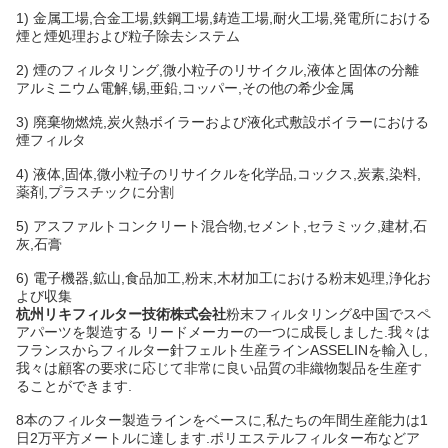
1) 金属工場,合金工場,鉄鋼工場,鋳造工場,耐火工場,発電所における
煙と煙処理および粒子除去システム
2) 煙のフィルタリング,微小粒子のリサイクル,液体と固体の分離
アルミニウム電解,锡,亜鉛,コッパー,その他の希少金属
3) 廃棄物燃焼,炭火熱ボイラーおよび液化式敷設ボイラーにおける
煙フィルタ
4) 液体,固体,微小粒子のリサイクルを化学品,コックス,炭素,染料,
薬剤,プラスチックに分割
5) アスファルトコンクリート混合物,セメント,セラミック,建材,石
灰,石膏
6) 電子機器,鉱山,食品加工,粉末,木材加工における粉末処理,浄化お
よび収集
杭州リキフィルター技術株式会社
粉末フィルタリング&中国でスペ
アパーツを製造する リードメーカーの一つに成長しました.我々は
フランスからフィルター針フェルト生産ラインASSELINを輸入し,
我々は顧客の要求に応じて非常に良い品質の非織物製品を生産す
ることができます.
8本のフィルター製造ラインをベースに,私たちの年間生産能力は1
日2万平方メートルに達します.ポリエステルフィルター布などア