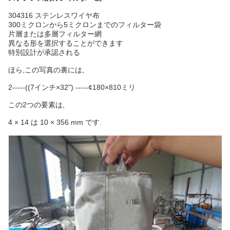
304316 ステンレスワイヤ布
300ミクロンから5ミクロンまでのフィルター袋
片層または多層フィルター網
異なる形を選択することができます
特別設計が承認される
ほら,この写真の裏には,
2-----((7インチ×32") -----¢180×810ミリ
この2つの要素は,
4 × 14 は 10 × 356 mm です.