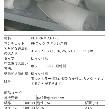
材料
PE,PP,NMO,PTFE
マンチェット
PPロック ステンレス鋼
相対的な過濾孔
0.51 について5, 10, 25, 50, 100, 200 μm
の大きさ
タイプ
様々な仕様
空気密度の高い
ホット・メルト,逆縫製
方法:
効果的過濾面積
様々な仕様
直径とカラー拡張の特別な要件は,カスタマイズ
ほか
することができます
商品コード:
構成要素
伸縮量@50N/5cm
繊維
100%PP
縦軸 (%)
横面 (%)
スクリム
100%PP
<3%
<3%