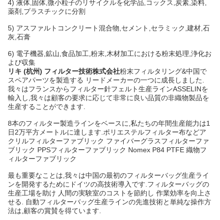
4) 液体,固体,微小粒子のリサイクルを化学品,コックス,炭素,染料,
薬剤,プラスチックに分割
5) アスファルトコンクリート混合物,セメント,セラミック,建材,石
灰,石膏
6) 電子機器,鉱山,食品加工,粉末,木材加工における粉末処理,浄化お
よび収集
リキ (杭州) フィルター技術株式会社
粉末フィルタリング&中国で
スペアパーツを製造する リードメーカーの一つに成長しました.
我々はフランスからフィルター針フェルト生産ラインASSELINを
輸入し,我々は顧客の要求に応じて非常に良い品質の非織物製品を
生産することができます.
8本のフィルター製造ラインをベースに,私たちの年間生産能力は1
日2万平方メートルに達します.ポリエステルフィルター布などア
クリルフィルターファブリック ファイバーグラスフィルターファ
ブリック PPSフィルターファブリック Nomex P84 PTFE 織物フ
ィルターファブリック
最も重要なことは,我々は中国の最初のフィルターバッグ生産ライ
ンを開発するためにドイツの高技術導入です.フィルターバッグの
生産工場を助け 人間の実験室のコストを節約し 作業効率を向上さ
せる. 自動フィルターバッグ生産ラインの先進技術と単純な操作方
法は,顧客の賞賛を得ています.