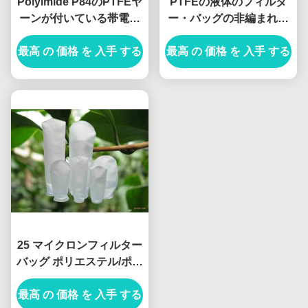
Polyimide P84のPTFEヤ
PTFEの液体のフィルタ
ーンが付いている帯電防
ー・バッグの非編まれた
止フィルター・バッグ
マイクロ反アルカリ反酸
最高 の 価格 を 入手 する
1x1x1m
最高 の 価格 を 入手 する
性
25 マイクロンフィルター
バッグ ポリエステル/ポリ
プロピレン オイル吸収
最高 の 価格 を 入手 する