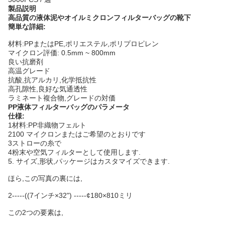
製品説明
高品質の液体泥やオイルミクロンフィルターバッグの靴下
簡単な詳細:
材料:PPまたはPE,ポリエステル,ポリプロピレン
マイクロン評価: 0.5mm ~ 800mm
良い抗磨剤
高温グレード
抗酸,抗アルカリ,化学抵抗性
高孔隙性,良好な気通透性
ラミネート複合物,グレードの対価
PP液体フィルターバッグのパラメータ
仕様:
1材料:PP非織物フェルト
2100 マイクロンまたはご希望のとおりです
3ストローの糸で
4粉末や空気フィルターとして使用します.
5. サイズ,形状,パッケージはカスタマイズできます.
ほら,この写真の裏には,
2-----((7インチ×32") -----¢180×810ミリ
この2つの要素は,