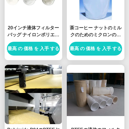
20インチ液体フィルター
茶コーヒー ナットのミル
バッグ ナイロンポリエス
クのためのミクロンのナ
テル マイクロンメッシュ
イロン網のフィルター・
最高 の 価格 を 入手 する
フィルターバッグ
最高 の 価格 を 入手 する
バッグのドローストリン
グ