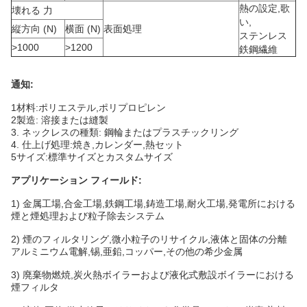
熱の設定,歌
壊れる 力
い,
縦方向 (N)
横面 (N)
表面処理
ステンレス
>1000
>1200
鉄鋼繊維
通知:
1材料:ポリエステル,ポリプロピレン
2製造: 溶接または縫製
3. ネックレスの種類: 鋼輪またはプラスチックリング
4. 仕上げ処理:焼き,カレンダー,熱セット
5サイズ:標準サイズとカスタムサイズ
アプリケーション フィールド:
1) 金属工場,合金工場,鉄鋼工場,鋳造工場,耐火工場,発電所における
煙と煙処理および粒子除去システム
2) 煙のフィルタリング,微小粒子のリサイクル,液体と固体の分離
アルミニウム電解,锡,亜鉛,コッパー,その他の希少金属
3) 廃棄物燃焼,炭火熱ボイラーおよび液化式敷設ボイラーにおける
煙フィルタ