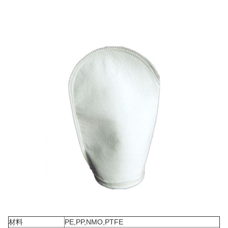
材料
PE,PP,NMO,PTFE