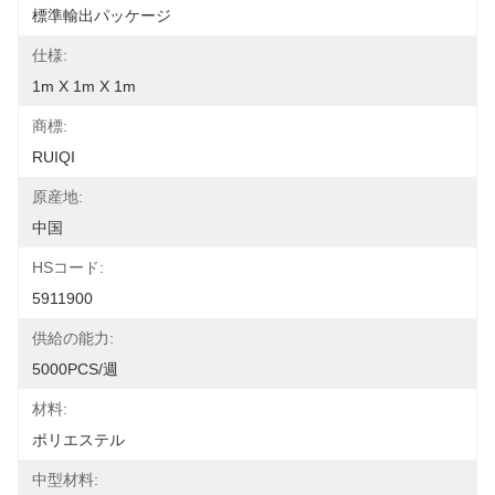
標準輸出パッケージ
仕様:
1m X 1m X 1m
商標:
RUIQI
原産地:
中国
HSコード:
5911900
供給の能力:
5000PCS/週
材料:
ポリエステル
中型材料: