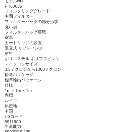
モデルNO
PH00035
フィルタリンググレード
中間フィルター
フィルターバッグの部分形状
丸い袋
フィルターバッグ環境
室温
カートリッジの設置
垂直式 リフティング
材料
ポリエステル,ポリプロピレン,
マイクロンサイズ
0.5ミクロンから1000ミクロン
輸送パッケージ
標準輸出パッケージ
仕様
1m × 1m × 1m
商標
ルイキ
原産地
中国
HSコード
5911900
生産能力
5000PCS / 週