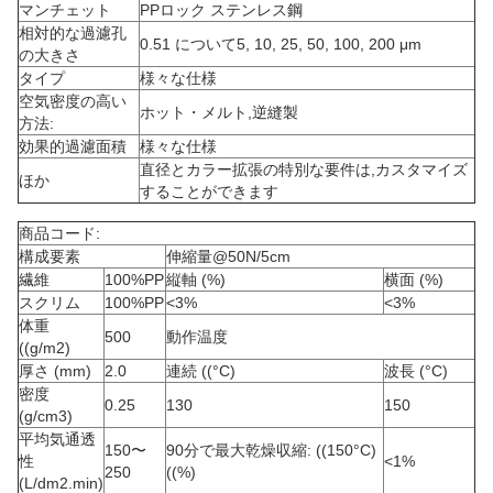
マンチェット
PPロック ステンレス鋼
相対的な過濾孔
0.51 について5, 10, 25, 50, 100, 200 μm
の大きさ
タイプ
様々な仕様
空気密度の高い
ホット・メルト,逆縫製
方法:
効果的過濾面積
様々な仕様
直径とカラー拡張の特別な要件は,カスタマイズ
ほか
することができます
商品コード:
構成要素
伸縮量@50N/5cm
繊維
100%PP
縦軸 (%)
横面 (%)
スクリム
100%PP
<3%
<3%
体重
500
動作温度
((g/m2)
厚さ (mm)
2.0
連続 ((°C)
波長 (°C)
密度
0.25
130
150
(g/cm3)
平均気通透
150〜
90分で最大乾燥収縮: ((150°C)
性
<1%
250
((%)
(L/dm2.min)